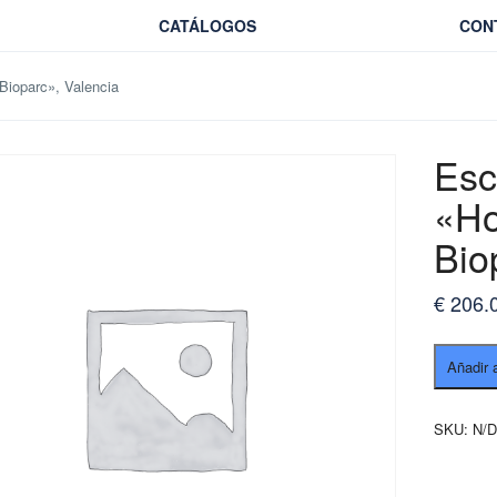
CATÁLOGOS
CON
Bioparc», Valencia
Esc
«Ho
Bio
€
206.
Escapad
Añadir a
Fin
de
Semana
SKU:
N/
«Hotel
4*
y