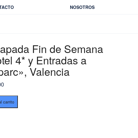
TACTO
NOSOTROS
apada Fin de Semana
tel 4* y Entradas a
parc», Valencia
00
a
l carrito
D