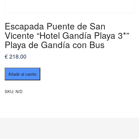
Escapada Puente de San
Vicente “Hotel Gandía Playa 3*”
Playa de Gandía con Bus
€
218.00
Escapada
Añadir al carrito
Puente
de
San
SKU:
N/D
Vicente
“Hotel
Gandía
Playa
3*”
Playa
de
Gandía