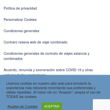
Política de privacidad
Personalizar Cookies
Condiciones generales
Contraro reseva web de viaje combinado
Condiciones generales de contrato de viajes estancia y
combinados
Acuerdo, renuncia y exoneración sobre COVID 19 y otras
enfermedades contagiosas
Usamos cookies en nuestro sitio web para brindarle la
experiencia más relevante recordando sus preferencias y
visitas repetidas. Al hacer clic en "Aceptar", acepta el uso de
TODAS las cookies.
Copyright © 2026 por
Spain Travel
Ajustes de Cookies
ACEPTAR