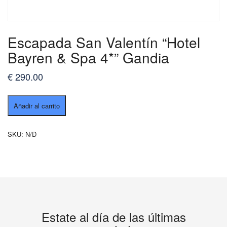
Escapada San Valentín “Hotel
Bayren & Spa 4*” Gandia
€
290.00
Escapada
Añadir al carrito
San
Valentín
“Hotel
SKU:
N/D
Bayren
&
Spa
4*”
Gandia
cantidad
Estate al día de las últimas