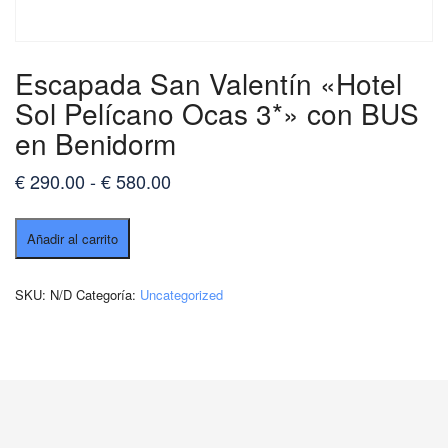
Escapada San Valentín «Hotel
Sol Pelícano Ocas 3*» con BUS
en Benidorm
Rango
€
290.00
-
€
580.00
de
Escapada
precios:
Añadir al carrito
San
desde
Valentín
«Hotel
€ 290.00
SKU:
N/D
Categoría:
Uncategorized
Sol
hasta
Pelícano
€ 580.00
Ocas
3*»
con
BUS
en
Benidorm