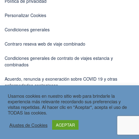
Política de privacidad
Personalizar Cookies
Condiciones generales
Contraro reseva web de viaje combinado
Condiciones generales de contrato de viajes estancia y
combinados
Acuerdo, renuncia y exoneración sobre COVID 19 y otras
enfermedades contagiosas
Usamos cookies en nuestro sitio web para brindarle la
experiencia más relevante recordando sus preferencias y
visitas repetidas. Al hacer clic en "Aceptar", acepta el uso de
TODAS las cookies.
Copyright © 2026 por
Spain Travel
Ajustes de Cookies
ACEPTAR