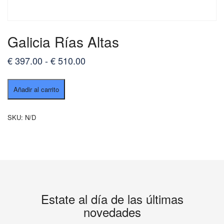
Galicia Rías Altas
Rango
€
397.00
-
€
510.00
de
Galicia
precios:
Añadir al carrito
Rías
desde
Altas
cantidad
€ 397.00
SKU:
N/D
hasta
€ 510.00
Estate al día de las últimas
novedades