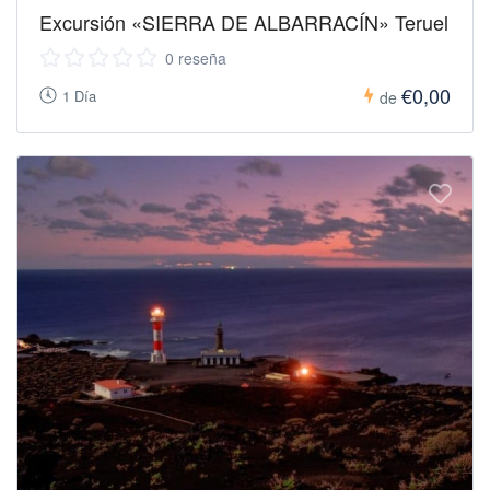
Excursión «SIERRA DE ALBARRACÍN» Teruel
0 reseña
€0,00
1 Día
de