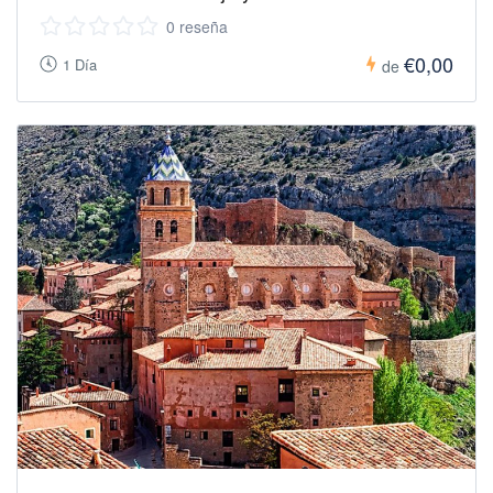
0 reseña
€0,00
1 Día
de